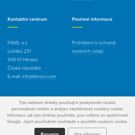
Kontaktní centrum
Povinné informace
FANS, a.s.
Prohlášení o ochraně
Ležáků 231
osobních údajů
539 01 Hlinsko
Česká republika
E-mail:
info@fansct.com
Tyto webové stránky používají k poskytování služeb,
personalizaci reklam a analýze návštěvnosti soubory cookie.
Informace, jak tyto stránky používáte, jsou sdíleny se společností
© 2016 FANS, a.s. | Všechna práva vyhrazena. |
webDesign Studio 9
Google. Jejich používáním souhlasíte s použitím souborů cookie.
|
Prohlášení o ochraně
Rozumím
Více informací
osobních údajů