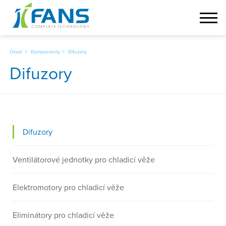
Úvod
Komponenty
Difuzory
Difuzory
Zvolte
Difuzory
kategorii
Ventilátorové jednotky pro chladicí věže
Elektromotory pro chladicí věže
Eliminátory pro chladicí věže