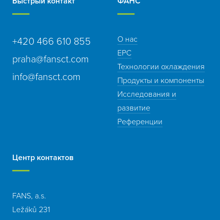
Быстрый контакт
ФАНС
О нас
+420 466 610 855
EPC
praha@fansct.com
Технологии охлаждения
info@fansct.com
Продукты и компоненты
Исследования и
развитие
Референции
Центр контактов
FANS, a.s.
Ležáků 231